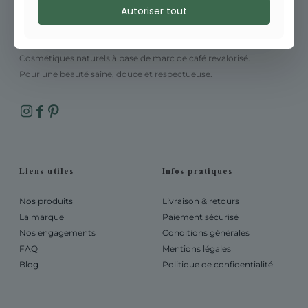
Autoriser tout
Cosmétiques naturels à base de marc de café revalorisé.
Pour une beauté saine, douce et respectueuse.
Liens utiles
Infos pratiques
Nos produits
Livraison & retours
La marque
Paiement sécurisé
Nos engagements
Conditions générales
FAQ
Mentions légales
Blog
Politique de confidentialité