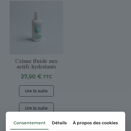
Crème fluide aux
actifs hydratants
27,50
€
TTC
Lire la suite
Lire la suite
Consentement
Détails
À propos des cookies