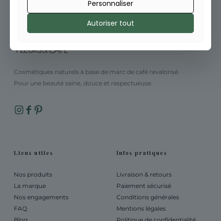
Personnaliser
Autoriser tout
Cosmétiques naturels à base de marc de café revalorisé.
Pour une beauté saine, douce et respectueuse.
Liens utiles
Infos pratiques
Nos produits
Livraison & retours
La marque
Paiement sécurisé
Nos engagements
Conditions générales
FAQ
Mentions légales
Blog
Politique de confidentialité