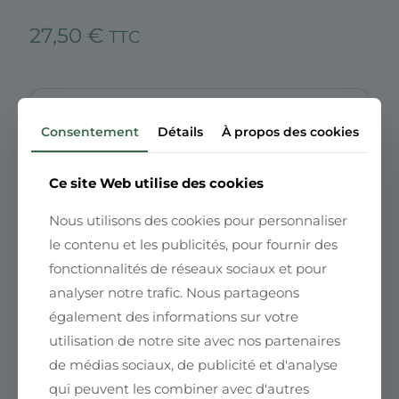
27,50
€
TTC
La boutique est actuellement en pause
Consentement
Détails
À propos des cookies
estivale. Les commandes reprendront
prochainement.
Ce site Web utilise des cookies
Nous utilisons des cookies pour personnaliser
Quantité
: 200ml
le contenu et les publicités, pour fournir des
Propriétés & Avantages
:
fonctionnalités de réseaux sociaux et pour
Hydratation longue durée pour tous types de peau.
analyser notre trafic. Nous partageons
Texture légère et non grasse, parfaite pour une
également des informations sur votre
utilisation quotidienne.
utilisation de notre site avec nos partenaires
Convient aux peaux sensibles grâce à sa formule
de médias sociaux, de publicité et d'analyse
douce et naturelle.
qui peuvent les combiner avec d'autres
Apporte une protection contre les agressions