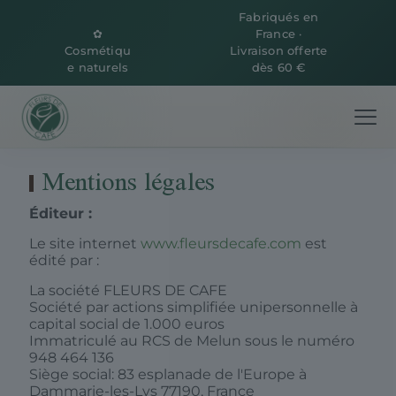
Fabriqués en
✿
France ·
Cosmétiqu
Livraison offerte
e naturels
dès 60 €
Mentions légales
Éditeur :
Le site internet
www.fleursdecafe.com
est
édité par :
La société FLEURS DE CAFE
Société par actions simplifiée unipersonnelle à
capital social de 1.000 euros
Immatriculé au RCS de Melun sous le numéro
948 464 136
Siège social: 83 esplanade de l'Europe à
Dammarie-les-Lys 77190, France