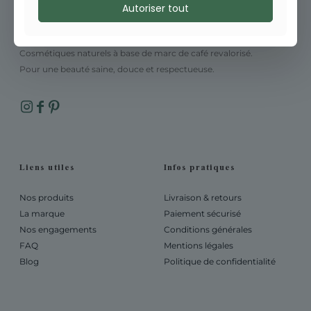
Autoriser tout
Cosmétiques naturels à base de marc de café revalorisé.
Pour une beauté saine, douce et respectueuse.
Liens utiles
Infos pratiques
Nos produits
Livraison & retours
La marque
Paiement sécurisé
Nos engagements
Conditions générales
FAQ
Mentions légales
Blog
Politique de confidentialité