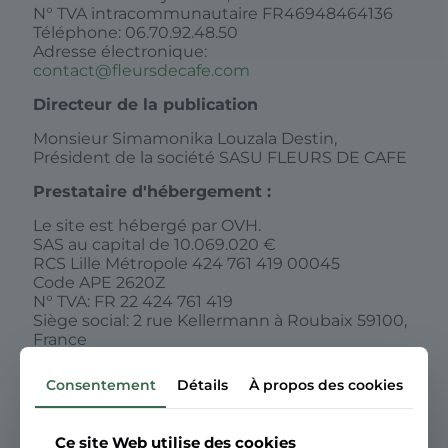
N° TVA intracommunautaire FR46948464136
Téléphone: 06.70.92.48.50
Adresse électronique:
contact@fleursdecafe.com
Directeur de la publication
Monsieur Simamonika Louzala Destin,
Président de la société SASU FLEURS DE CAFE
Prestataire d'hébergement :
Le site est hébergé par OVH.
SAS au capital de 10.069.020 €
RCS Lille Métropole 424 761 419 00045
Code APE 2620Z
N° TVA: FR 22 424 761 419
Siège social: 2 rue Kellermann à Roubaix 59100,
France
Consentement
Détails
À propos des cookies
Ce site Web utilise des cookies