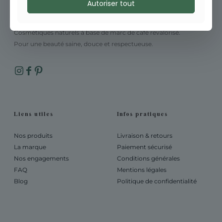
Autoriser tout
Cosmétiques naturels à base de marc de café revalorisé.
Pour une beauté saine, douce et respectueuse.
Liens utiles
Infos pratiques
Nos produits
Livraison & retours
La marque
Paiement sécurisé
Nos engagements
Conditions générales
FAQ
Mentions légales
Blog
Politique de confidentialité