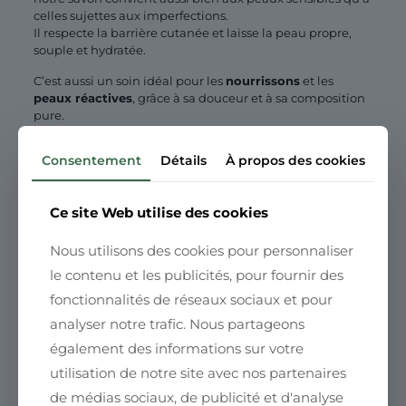
celles sujettes aux imperfections.
Il respecte la barrière cutanée et laisse la peau propre,
souple et hydratée.
C’est aussi un soin idéal pour les
nourrissons
et les
peaux réactives
, grâce à sa douceur et à sa composition
pure.
Un savon éthique et éco-responsable
Consentement
Détails
À propos des cookies
Chaque savon Fleurs de Café est fabriqué en France, à la
main, selon une démarche respectueuse de la planète.
Il ne contient ni colorant, ni parfum synthétique, ni huile
Ce site Web utilise des cookies
de palme.
Nous utilisons des cookies pour personnaliser
Pour en savoir plus sur les bienfaits des cosmétiques
le contenu et les publicités, pour fournir des
solides, consultez :
fonctionnalités de réseaux sociaux et pour
Panier des Sens – Pourquoi adopter la cosmétique
analyser notre trafic. Nous partageons
solide
également des informations sur votre
Savonnerie des Collines – Les avantages du
cosmétique solide
utilisation de notre site avec nos partenaires
FAQ – Tout savoir sur notre savon à froid
de médias sociaux, de publicité et d'analyse